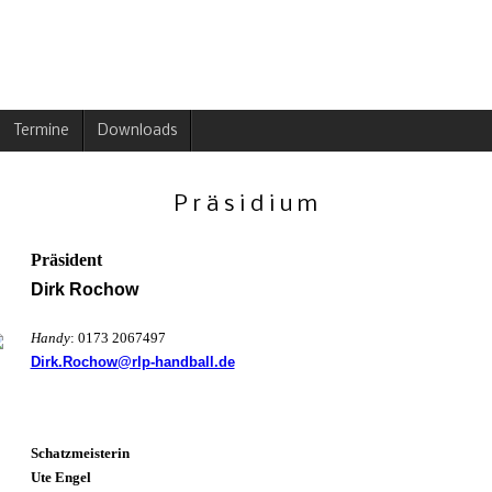
Termine
Downloads
P r ä s i d i u m
Präsident
Dirk Rochow
Handy
: 0173 2067497
Dirk.Rochow@rlp-handball.de
Schatzmeister
in
Ute Engel