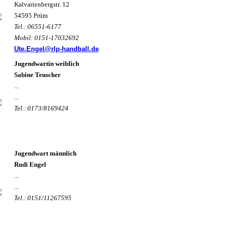
Kalvarienbergstr. 12
54595 Prüm
Tel.: 06551-6177
Mobil: 0151-17032692
Ute.Engel@rlp-handball.de
Jugendwartin weiblich
Sabine Teuscher
...
...
Tel.: 0173/8169424
Jugendwart männlich
Rudi Engel
...
...
Tel.: 0151/11267595