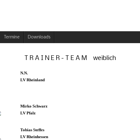
Termine
Downloads
T R A I N E R - T E A M weiblich
N.N.
LV Rheinland
Mirko Schwarz
LV Pfalz
Tobias Steffes
LV Rheinhessen